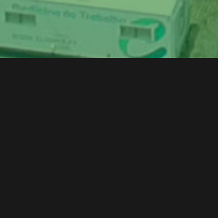
Fábrica/Escritório
Morada
Rua Comendador Sá Couto, 902
4535-439 São Paio de Oleiros
Telefones
+351 227 456 161